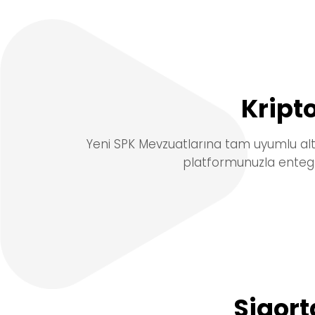
Kript
Yeni
SPK Mevzuatlarına tam uyumlu
alt
platformunuzla enteg
Sigort