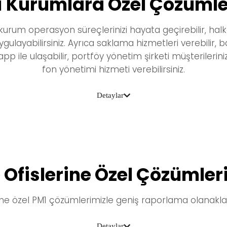
ı Kurumlara Özel Çözümle
 kurum operasyon süreçlerinizi
hayata geçirebilir,
halk
gulayabilirsiniz.
Ayrıca
saklama hizmetleri verebilir
, b
 app
ile ulaşabilir, portföy yönetim şirketi müşterilerini
fon yönetimi hizmeti
verebilirsiniz.
Detaylar
e Ofislerine Özel Çözümler
mine özel PM1 çözümlerimizle
geniş raporlama olanakla
Detaylar