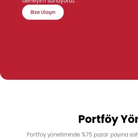
deneyim sunuyoruz.
Bize Ulaşın
Portföy Yö
Portföy yönetiminde %75 pazar payına sah