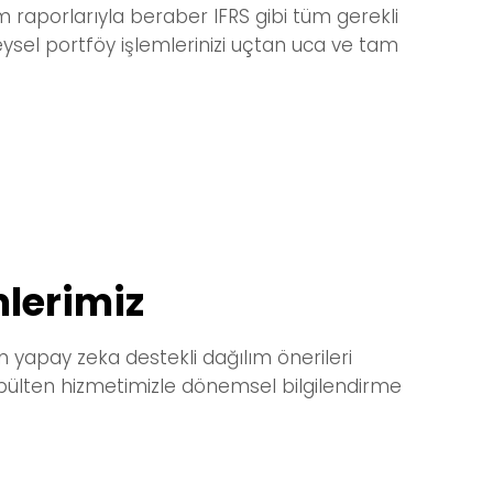
m raporlarıyla beraber IFRS gibi tüm gerekli
reysel portföy işlemlerinizi uçtan uca ve tam
mlerimiz
an
yapay zeka destekli dağılım önerileri
bülten hizmetimizle
dönemsel bilgilendirme