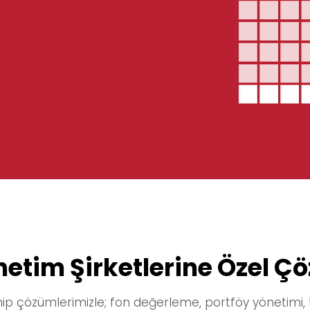
netim Şirketlerine Özel Ç
ip çözümlerimizle; fon değerleme, portföy yönetimi