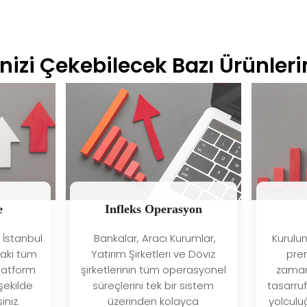
inizi Çekebilecek Bazı Ürünler
Infleks Operasyon
e
Kurulu
Bankalar, Aracı Kurumlar,
a İstanbul
prem
Yatırım Şirketleri ve Döviz
daki tüm
zaman
şirketlerinin tüm operasyonel
platform
tasarru
süreçlerini tek bir sistem
şekilde
yolculu
üzerinden kolayca
iniz.