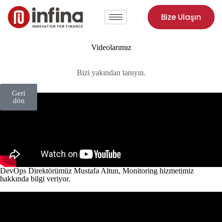
Bize Ulaşın
Videolarımız
Bizi yakından tanıyın.
Geri
dön
DevOps Direktörümüz Mustafa Altun, Monitoring hizmetimiz
hakkında bilgi veriyor.