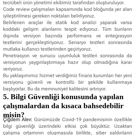
tecrübeli ürün yönetimi ekibimiz tarafından oluşturuluyor.
Code review çalışmaları kapsamında kod bloğunda yer alan
iyileştirilmesi gereken noktaları belirliyoruz.
Belirlenen araçlar ile statik kod analizi yaparak varsa
koddaki gelişim alanlarını tespit ediyoruz. Tüm bunların
dışında versiyon bazında performans ve entegrasyon
testlerini gerçekleştiriyoruz. Senaryo testleri sonrasında
mutlaka kullanıcı testlerinden geçiriyoruz.
Penetrasyon ve sunucu uyumluluk testleri sonrasında da
versiyonun yaygınlaştırmaya hazır olup olmadığına karar
veriyoruz.
Bu yaklaşımımız hizmet verdiğimiz finans kurumları her yeni
versiyonu güvenli ve kontrollü bir şekilde kullanmaya
başlıyorlar. Bu da memnuniyet kalitesini artırıyor.
5. Bilgi Güvenliği konusunda yapılan
çalışmalardan da kısaca bahsedebilir
misin?
Çiğdem Alev:
Günümüzde Covid-19 pandemisinin özellikle
bilgi güvenliği üzerindeki etkisi çok büyüktür. Uzaktan
çalışma ortamının oluşmasıyla birlikte, siber saldırıların