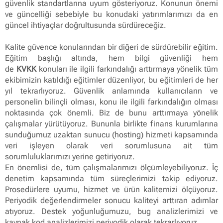
güvenlik standartlarına uyum gösteriyoruz. Konunun önemi
ve güncelliği sebebiyle bu konudaki yatırımlarımızı da en
güncel ihtiyaçlar doğrultusunda sürdüreceğiz.
Kalite güvence konularından bir diğeri de sürdürebilir eğitim.
Eğitim başlığı altında, hem bilgi güvenliği hem
de
KVKK
konuları ile ilgili farkındalığı arttırmaya yönelik tüm
ekibimizin katıldığı eğitimler düzenliyor, bu eğitimleri de her
yıl tekrarlıyoruz. Güvenlik anlamında kullanıcıların ve
personelin bilinçli olması, konu ile ilgili farkındalığın olması
noktasında çok önemli. Biz de bunu arttırmaya yönelik
çalışmalar yürütüyoruz. Bununla birlikte finans kurumlarına
sunduğumuz uzaktan sunucu (hosting) hizmeti kapsamında
veri işleyen olarak veri sorumlusuna ait tüm
sorumluluklarımızı yerine getiriyoruz.
En önemlisi de, tüm çalışmalarımızı ölçümleyebiliyoruz. İç
denetim kapsamında tüm süreçlerimizi takip ediyoruz.
Prosedürlere uyumu, hizmet ve ürün kalitemizi ölçüyoruz.
Periyodik değerlendirmeler sonucu kaliteyi arttıran adımlar
atıyoruz. Destek yoğunluğumuzu, bug analizlerimizi ve
kaynak kod analizlerimizi periyodik olarak tekrarlıyoruz.