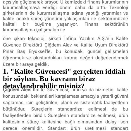
açısıyla güçlenerek artıyor. Ülkemizdeki finans kurumlarının
kurumsallaşmaya verdiği önem daha da arttı. Teknoloji
şirketlerinin de kurumsallaşma adına yaptığı yatırımlar ve
kalite odaklı süreç yönetimi yaklaşımları ile sektörümüzde
kaliteli bir büyüme yaşanıyor. Finans sektörünün
kurumsallaşma çalışmaları ile
öne çıkan teknoloji şirketi İnfina Yazılım A.Ş.’nin Kalite
Güvence Direktörü Çiğdem Alev ve Kalite Uyum Direktörü
Pınar Baş Eryüksel’le, bu konudaki güncel gelişmeleri
öğrenmek ve oluşturdukları katma değeri değerlendirmek
üzere bir araya geldik.
1. "Kalite Güvencesi" gerçekten iddialı
bir söylem. Bu kavramı biraz
detaylandırabilir misiniz?
Çiğdem Alev:
Kalite Güvencesi; ürün ya da hizmetin, kalite
konusundaki beklentileri karşılaması amacıyla yeterli güveni
sağlaması için geliştirilen, planlı ve sistematik faaliyetlerin
bütünüdür. Süreçlerin standardize edilmesi de bu
faaliyetlerden biridir. Süreçlerin standardize edilmesi, ürün
kalitesinin süreç kalitesine bağlı olmasından dolayı son
derece önemlidir. Standart ürün üretilmesi standart