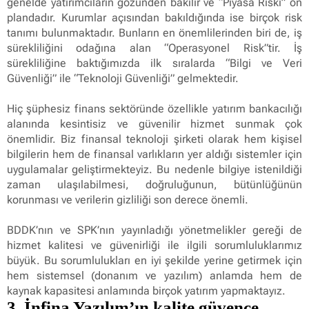
genelde yatırımcıların gözünden bakılır ve “Piyasa Riski” ön
plandadır. Kurumlar açısından bakıldığında ise birçok risk
tanımı bulunmaktadır. Bunların en önemlilerinden biri de, iş
sürekliliğini odağına alan “Operasyonel Risk”tir. İş
sürekliliğine baktığımızda ilk sıralarda “Bilgi ve Veri
Güvenliği” ile “Teknoloji Güvenliği” gelmektedir.
Hiç şüphesiz finans sektöründe özellikle yatırım bankacılığı
alanında kesintisiz ve güvenilir hizmet sunmak çok
önemlidir. Biz finansal teknoloji şirketi olarak hem kişisel
bilgilerin hem de finansal varlıkların yer aldığı sistemler için
uygulamalar geliştirmekteyiz. Bu nedenle bilgiye istenildiği
zaman ulaşılabilmesi, doğruluğunun, bütünlüğünün
korunması ve verilerin gizliliği son derece önemli.
BDDK’nın ve SPK’nın yayınladığı yönetmelikler gereği de
hizmet kalitesi ve güvenirliği ile ilgili sorumluluklarımız
büyük. Bu sorumlulukları en iyi şekilde yerine getirmek için
hem sistemsel (donanım ve yazılım) anlamda hem de
kaynak kapasitesi anlamında birçok yatırım yapmaktayız.
3. İnfina Yazılım’ın kalite güvence