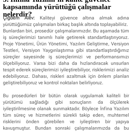
kapsamında yürüttüğü çalışmalar
nelerdir?
Çiğdem Alev:
Kaliteyi güvence altına almak adına
yürüttüğümüz çalışmaları birkaç başlık altında toplayabiliriz.
Bunlardan biri, prosedür çalışmalarımızdır. Bu aşamada tüm
iş süreçlerimizi tanımlı hale getirerek standartlaştırıyoruz.
Proje Yönetimi, Ürün Yönetimi, Yazılım Geliştirme, Versiyon
Testleri, Versiyon Yaygınlaştırma gibi standartlaştırdığımız
süreçler sayesinde iş süreçlerimizi ve performansımızı
ölçebiliyoruz. Varsa bizi daha da hızlandıracak unsurları
tespit ederek süreçlerimizi iyileştirebiliyor, risklerimizi analiz
edebiliyoruz. Dahası, riskleri azaltmak için önlem planları
geliştirebiliyoruz ve kontrol noktaları belirliyoruz.
Bu prosedürleri bir bütün olarak uygulamak kaliteli bir
yürütümü sağladığı gibi sonuçların da ölçülerek
iyileştirilmesine olanak sunmaktadır. Böylece İnfina Yazılım
tüm süreç ve hizmetlerini sürekli takip eden, muhtemel
risklerini önden görebilen ve iyileştiren bir yapıya
kavuşmuştur. Bundan sonraki çalışmalarımızda da bu