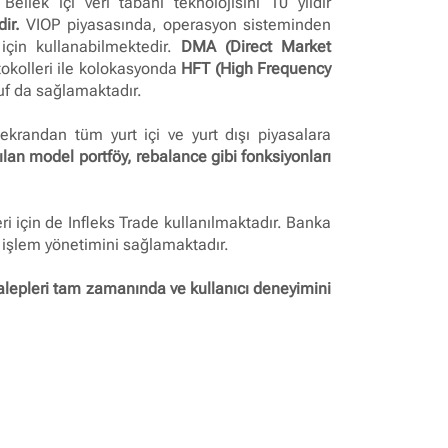
ellek içi veri tabanı teknolojisini 10 yıldır
ir.
VIOP piyasasında, operasyon sisteminden
için kullanabilmektedir.
DMA (Direct Market
okolleri ile kolokasyonda
HFT (High Frequency
ruf da sağlamaktadır.
 ekrandan tüm yurt içi ve yurt dışı piyasalara
ılan model portföy, rebalance gibi fonksiyonları
eri için de Infleks Trade kullanılmaktadır. Banka
n işlem yönetimini sağlamaktadır.
alepleri tam zamanında ve kullanıcı deneyimini