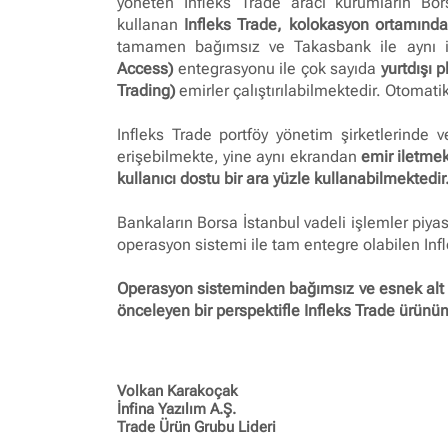
yöneten Infleks Trade aracı kurumların Borsa
kullanan
Infleks Trade, kolokasyon ortamından
tamamen bağımsız ve Takasbank ile aynı işl
Access)
entegrasyonu ile çok sayıda
yurtdışı 
Trading)
emirler çalıştırılabilmektedir. Otomati
Infleks Trade portföy yönetim şirketlerinde v
erişebilmekte, yine aynı ekrandan
emir iletmek
kullanıcı dostu bir ara yüzle kullanabilmektedir
Bankaların Borsa İstanbul vadeli işlemler piyasa
operasyon sistemi ile tam entegre olabilen Inf
Operasyon sisteminden bağımsız ve esnek alt y
önceleyen bir perspektifle Infleks Trade ürünü
Volkan Karakoçak
İnfina Yazılım A.Ş.
Trade Ürün Grubu Lideri