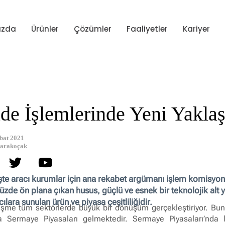
ızda
Ürünler
Çözümler
Faaliyetler
Kariyer
de İşlemlerinde Yeni Yakla
bat 2021
arakoçak
e aracı kurumlar için ana rekabet argümanı işlem komisyon o
de ön plana çıkan husus, güçlü ve esnek bir teknolojik alt ya
cılara sunulan ürün ve piyasa çeşitliliğidir.
leşme tüm sektörlerde büyük bir dönüşüm gerçekleştiriyor. Bu
a Sermaye Piyasaları gelmektedir. Sermaye Piyasaları’nda l