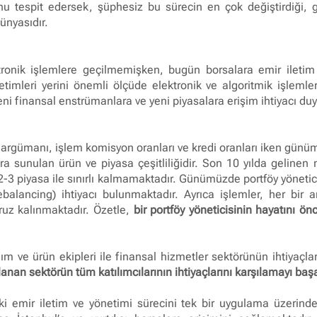
u tespit edersek, şüphesiz bu sürecin en çok değiştirdiği, g
ünyasıdır.
ronik işlemlere geçilmemişken, bugün borsalara emir iletim 
imleri yerini önemli ölçüde elektronik ve algoritmik işlemlere
ni finansal enstrümanlara ve yeni piyasalara erişim ihtiyacı d
t argümanı, işlem komisyon oranları ve kredi oranları iken gün
ılara sunulan ürün ve piyasa çeşitliliğidir. Son 10 yılda geline
-3 piyasa ile sınırlı kalmamaktadır. Günümüzde portföy yöneticil
balancing) ihtiyacı bulunmaktadır. Ayrıca işlemler, her bir ar
aruz kalınmaktadır. Özetle,
bir portföy yöneticisinin hayatını 
lım ve ürün ekipleri ile finansal hizmetler sektörünün ihtiyaçlar
anan sektörün tüm katılımcılarının ihtiyaçlarını karşılamayı başa
eki emir iletim ve yönetimi sürecini tek bir uygulama üzeri