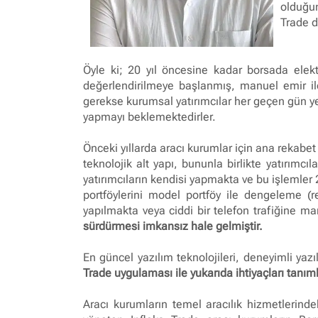
olduğun
Trade d
Öyle ki; 20 yıl öncesine kadar borsada elekt
değerlendirilmeye başlanmış, manuel emir ilet
gerekse kurumsal yatırımcılar her geçen gün ye
yapmayı beklemektedirler.
Önceki yıllarda aracı kurumlar için ana rekabe
teknolojik alt yapı, bununla birlikte yatırımc
yatırımcıların kendisi yapmakta ve bu işlemler 2
portföylerini model portföy ile dengeleme (re
yapılmakta veya ciddi bir telefon trafiğine m
sürdürmesi imkansız hale gelmiştir.
En güncel yazılım teknolojileri, deneyimli yazı
Trade uygulaması ile yukarıda ihtiyaçları tanıml
Aracı kurumların temel aracılık hizmetlerind