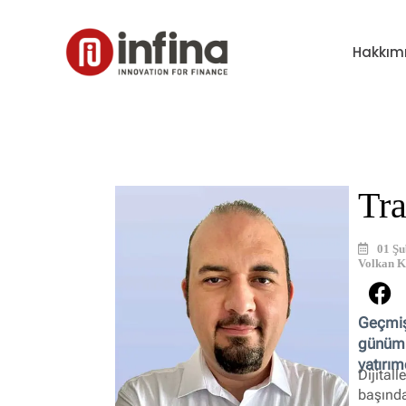
Hakkım
Tra
01 Şu
Volkan K
Geçmişt
günümüz
yatırım
Dijital
başınd