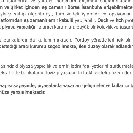
 İstanbul’a ve yurtdışı borsalara erişimini sağlamaktadır. B
 ve şirket içinden eş zamanlı Borsa İstanbul’a erişebilmekted
eve sahip algoritmayı, tüm vadeli işlemler ve opsiyonlar 
platformdan eş zamanlı emir kabulü
yapılabilir.
Ouch
ve
Itch
prot
k
piyasa yapıcılığı
ile aracı kurumlara büyük bir kolaylık ve tasar
e bankalarda da kullanılmaktadır. Portföy yöneticileri tek bir
 istediği aracı kurumu seçebilmekte, ileri düzey olarak adlandır
.
sındaki piyasa yapıcılık ve emir iletim faaliyetlerini sürdürmel
leks Trade bankaların döviz piyasasında farklı vadeler üzerinde
apısı sayesinde, piyasalarda yaşanan gelişmeler ve kullanıcı t
müze yansıtılmaktadır.