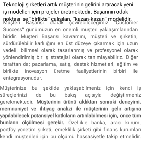
Teknoloji şirketleri artık müşterinin gelirini artıracak yeni
iş modelleri için projeler üretmektedir. Başarının odak
noktası ise “birlikte” çalışılan, “kazan-kazan” modelidir.
Müşteri Başarısı olarak çevirebileceğimiz “Customer
Success” günümüzün en önemli müşteri yaklaşımlarından
biridir. Müşteri Başarısı kavramını, müşteri ve şirketin,
sürdürülebilir karlılığını en üst düzeye çıkarmak için uzun
vadeli, bilimsel olarak tasarlanmış ve profesyonel olarak
yönlendirilmiş bir iş stratejisi olarak tanımlayabiliriz. Diğer
taraftan da; pazarlama, satış, destek hizmetleri, eğitim ve
birlikte inovasyon üretme faaliyetlerinin birbiri ile
entegrasyonudur.
Müşterinize bu şekilde yaklaşabilmeniz için kendi iş
süreçlerinizi de bu bakış açısıyla değiştirmeniz
gerekmektedir.
Müşterinin ürünü aldıktan sonraki deneyimi,
memnuniyet ve ihtiyaç analizi ile müşterinin gelir artışına
yapılabilecek potansiyel katkıların artırılabilmesi için, önce tüm
bunların ölçülmesi gerekir.
Özellikle banka, aracı kurum
portföy yönetim şirketi, emeklilik şirketi gibi finans kurumları
kendi müşterileri için bu ölçümü hassasiyetle takip etmelidir.