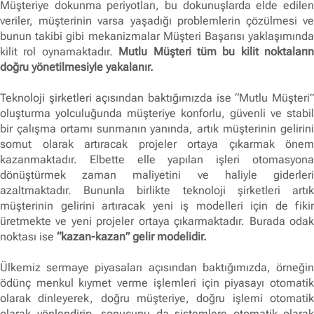
Müşteriye dokunma periyotları, bu dokunuşlarda elde edilen
veriler, müşterinin varsa yaşadığı problemlerin çözülmesi ve
bunun takibi gibi mekanizmalar Müşteri Başarısı yaklaşımında
kilit rol oynamaktadır.
Mutlu Müşteri tüm bu kilit noktaların
doğru yönetilmesiyle yakalanır.
Teknoloji şirketleri açısından baktığımızda ise “Mutlu Müşteri”
oluşturma yolculuğunda müşteriye konforlu, güvenli ve stabil
bir çalışma ortamı sunmanın yanında, artık müşterinin gelirini
somut olarak artıracak projeler ortaya çıkarmak önem
kazanmaktadır. Elbette elle yapılan işleri otomasyona
dönüştürmek zaman maliyetini ve haliyle giderleri
azaltmaktadır. Bununla birlikte teknoloji şirketleri artık
müşterinin gelirini artıracak yeni iş modelleri için de fikir
üretmekte ve yeni projeler ortaya çıkarmaktadır. Burada odak
noktası ise
“kazan-kazan” gelir modelidir.
Ülkemiz sermaye piyasaları açısından baktığımızda, örneğin
ödünç menkul kıymet verme işlemleri için piyasayı otomatik
olarak dinleyerek, doğru müşteriye, doğru işlemi otomatik
olarak yönlendirip, sonucunu da sistemlere otomatik olarak