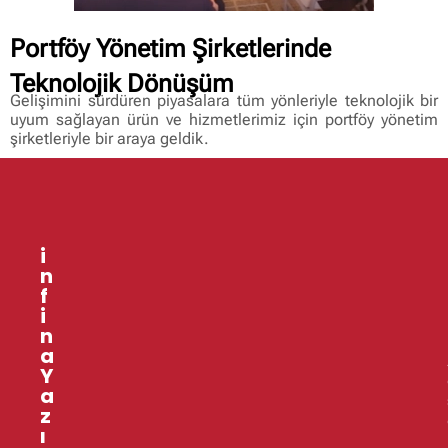
Portföy Yönetim Şirketlerinde
Teknolojik Dönüşüm
Gelişimini sürdüren piyasalara tüm yönleriyle teknolojik bir
uyum sağlayan ürün ve hizmetlerimiz için portföy yönetim
şirketleriyle bir araya geldik.
i
n
f
i
n
a
l
Y
a
z
r
ı
i