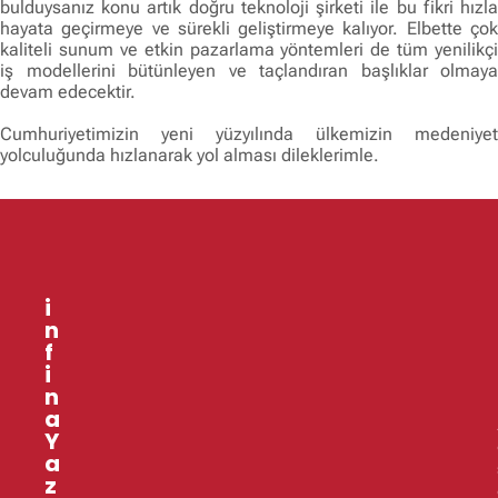
bulduysanız konu artık doğru teknoloji şirketi ile bu fikri hızla
hayata geçirmeye ve sürekli geliştirmeye kalıyor. Elbette çok
kaliteli sunum ve etkin pazarlama yöntemleri de tüm yenilikçi
iş modellerini bütünleyen ve taçlandıran başlıklar olmaya
devam edecektir.
Cumhuriyetimizin yeni yüzyılında ülkemizin medeniyet
yolculuğunda hızlanarak yol alması dileklerimle.
i
n
f
i
n
a
l
Y
a
z
r