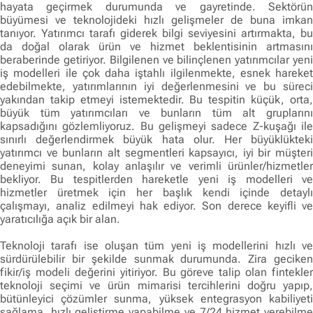
hayata geçirmek durumunda ve gayretinde. Sektörün
büyümesi ve teknolojideki hızlı gelişmeler de buna imkan
tanıyor. Yatırımcı tarafı giderek bilgi seviyesini artırmakta, bu
da doğal olarak ürün ve hizmet beklentisinin artmasını
beraberinde getiriyor. Bilgilenen ve bilinçlenen yatırımcılar yeni
iş modelleri ile çok daha iştahlı ilgilenmekte, esnek hareket
edebilmekte, yatırımlarının iyi değerlenmesini ve bu süreci
yakından takip etmeyi istemektedir. Bu tespitin küçük, orta,
büyük tüm yatırımcıları ve bunların tüm alt gruplarını
kapsadığını gözlemliyoruz. Bu gelişmeyi sadece Z-kuşağı ile
sınırlı değerlendirmek büyük hata olur. Her büyüklükteki
yatırımcı ve bunların alt segmentleri kapsayıcı, iyi bir müşteri
deneyimi sunan, kolay anlaşılır ve verimli ürünler/hizmetler
bekliyor. Bu tespitlerden hareketle yeni iş modelleri ve
hizmetler üretmek için her başlık kendi içinde detaylı
çalışmayı, analiz edilmeyi hak ediyor. Son derece keyifli ve
yaratıcılığa açık bir alan.
Teknoloji tarafı ise oluşan tüm yeni iş modellerini hızlı ve
sürdürülebilir bir şekilde sunmak durumunda. Zira geciken
fikir/iş modeli değerini yitiriyor. Bu göreve talip olan fintekler
teknoloji seçimi ve ürün mimarisi tercihlerini doğru yapıp,
bütünleyici çözümler sunma, yüksek entegrasyon kabiliyeti
sağlama, hızlı geliştirme yapabilme ve 7/24 hizmet verebilme