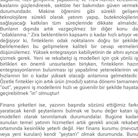
kaslarını güçlendirerek, sektöre her bakımdan güven vermek
durumundadır. Makine öğrenimi gibi sürekli gelişen
teknolojilere sürekli olarak yatırım yapıp, buteknolojilerin
sağlayacağı katkıları tüm süreçlerinde dikkate almalıdır.
Bunların dışında artık vazgeçilmez bir diğer konu da
“odaklanma.” Zira beklentilerin kapsamı o kadar hızlı artıyor ve
değişiyor ki, finteklerin odak noktalarını doğru bir şekilde
belirlemeden bu gelişmelere kaliteli bir cevap vermeleri
düşünülemez. Yüksek entegrasyon kabiliyetinin de altını ayrıca
çizmek gerek. Yeni ve rekabetçi iş modelleri için çok yönlü iş
birlikleri en önemli unsurlardan biriyken, finteklerin hazır
entegrasyonlarının bulunması işi yapabilme yeteneklerinin ve
hızlarının bir o kadar yüksek olacağı anlamına gelmektedir.
Özetle fintekler için artık ürün (modül) satma dönemi tamamen
“out”, yepyeni iş modellerini hızlı ve güvenilir bir şekilde hayata
geçirebilmek “in” olmuştur!
Finans şirketleri ise, yazının başında sözünü ettiğimiz farkı
yaratacak kendi şeytanlarını bulmak ve bunu değer katan iş
modelleri olarak tanımlamak durumundalar. Bugüne kadar
sunulan temel yatırım hizmetleri artık gerekli ancak rekabet
ortamında kesinlikle yeterli değil. Her finans kurumu (mevcut
veya yeni kurulan) kendi “şeytan’ı” olmak durumunda. Bunu