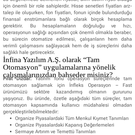
için önemli bir role sahiplerdir. Hisse senetleri fiyatları arz-
talep ile oluşurken, fon fiyatları, fonun içinde bulundurduğu
finansal enstrümanlara bağlı olarak birçok hesaplama
gerektirir. Bu hesaplamaların doğruluğu ve hızı,
operasyonun sağlığı açısından çok önemli olmakla beraber,
bu sürecin otomatize edilmesi, çalışanların hem daha
verimli çalışmasını sağlayacak hem de iş süreçlerini daha
sağlıklı hale getirecektir.
İnfina Yazılım A.Ş. olarak “Tam
Otomasyon” uygulamalarına yönelik
çalışmalarınızdan bahseder misiniz?
Fırat Dizdar:
Yatırım fonu operasyon süreçlerinde tam
otomasyon sağlamak için İnfleks Operasyon – Fast
ürünümüzü sektöre kazandırmış olmanın gururunu
yaşıyoruz. Bu üründe, özetle aşağıdaki tüm süreçler, tam
otomasyon kapsamında kullanıcı müdahalesi olmadan
gerçekleştirilebilmektedir:
Organize Piyasalardaki Tüm Menkul Kıymet Tanımları
Organize Piyasalardaki Kapanış Değerlemeleri
Sermaye Artırım ve Temettü Tanımları