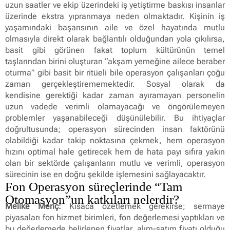
uzun saatler ve ekip üzerindeki iş yetiştirme baskısı insanlar
üzerinde ekstra yıpranmaya neden olmaktadır. Kişinin iş
yaşamındaki başarısının aile ve özel hayatında mutlu
olmasıyla direkt olarak bağlantılı olduğundan yola çıkılırsa,
basit gibi görünen fakat toplum kültürünün temel
taşlarından birini oluşturan “akşam yemeğine ailece beraber
oturma” gibi basit bir ritüeli bile operasyon çalışanları çoğu
zaman gerçekleştirememektedir. Sosyal olarak da
kendisine gerektiği kadar zaman ayıramayan personelin
uzun vadede verimli olamayacağı ve öngörülemeyen
problemler yaşanabileceği düşünülebilir. Bu ihtiyaçlar
doğrultusunda; operasyon sürecinden insan faktörünü
olabildiği kadar takip noktasına çekmek, hem operasyon
hızını optimal hale getirecek hem de hata payı sıfıra yakın
olan bir sektörde çalışanların mutlu ve verimli, operasyon
sürecinin ise en doğru şekilde işlemesini sağlayacaktır.
Fon Operasyon süreçlerinde “Tam
Otomasyon”un katkıları nelerdir?
Melike Meriç:
Kısaca özetlemek gerekirse; sermaye
piyasaları fon hizmet birimleri, fon değerlemesi yaptıkları ve
bu değerlemede belirlenen fiyatlar, alım-satım fiyatı olduğu