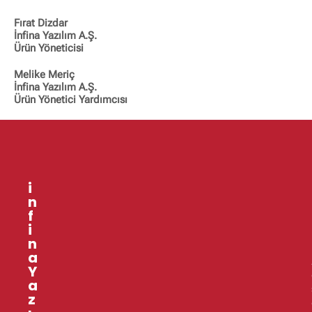
Fırat Dizdar
İnfina Yazılım A.Ş.
Ürün Yöneticisi
Melike Meriç
İnfina Yazılım A.Ş.
Ürün Yönetici Yardımcısı
i
n
f
i
n
a
l
Y
a
z
r