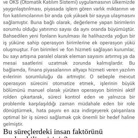
ve OKS (Otomatik Katılım Sistemi) uygulamasının ülkemizde
yaygınlaştırılması, piyasada işlem gören varlık miktarının ve
fon katılımcılarının bir anda çok yüksek bir sayıya ulaşmasını
sağlamıştır. Buna bağlı olarak, değerleme yapan birimlerin
sorumlu olduğu yatırımcı sayısı da aynı oranda büyümüştür.
Bahsedilen yeni fonların kurulması ile halihazırda yoğun bir
iş yüküne sahip operasyon birimlerine ek operasyon yükü
oluşmuştur. Fon birimleri ve fon hizmeti sağlayan kurumlar,
bu sayı artışına paralel olarak eleman sayısını artırmış ya da
mesai saatlerini uzatmak zorunda kalmışlardır. Bu
bağlamda, finans piyasalarının altyapı hizmeti veren yazılım
evlerinin sorumluluğu da artmıştır. O sebeple mevcut
operasyon sürecini otomatize etmek, işlerinin büyük
bölümünü manuel olarak yürüten operasyon birimini aktif
rolden çıkartarak, süreci kontrol eden ve yalnızca bir
problemle karşılaşıldığı zaman müdahale eden bir role
dönüştürmek, hata payını en aza indirgeyerek çalışanlara
optimal bir iş süreci sağlamak çok önemli bir hedef haline
gelmiştir.
Bu süreçlerdeki insan faktörünü