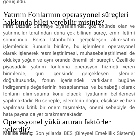
görüşüldü.
Yatırım Fonlarının operasyonel süreçleri
hakkında bilgi verebilir misiniz?
Fırat Dizdar:
Sermaye piyasalarında, göz önünde olan ve
yatırımcılar tarafından daha çok bilinen süreç, emir iletimi
sonucunda Borsa İstanbul’da gerçekleşen alım-satım
işlemleridir. Bununla birlikte, bu işlemlerin operasyonel
olarak işlenerek resmileştirilmesi, muhasebeleştirilmesi de
oldukça yoğun ve aynı oranda önemli bir süreçtir. Özellikle
piyasadaki yatırım fonlarına operasyon hizmeti veren
birimlerde, gün içerisinde gerçekleşen işlemler
doğrultusunda, fonun içerisindeki varlıkların bugüne
indirgenmiş değerlerinin hesaplanması ve bunabağlı olarak
fonların alım-satıma konu olacak fiyatlarının belirlemesi
yapılmaktadır. Bu sebeple, işlemlerin doğru, eksiksiz ve hızlı
yapılması kritik bir önem taşımakta, önemi sebebiyle de
hata payına da yer bırakmamaktadır.
Operasyonel yükü artıran faktörler
nelerdir?
Melike Meriç:
Son yıllarda BES (Bireysel Emeklilik Sistemi)