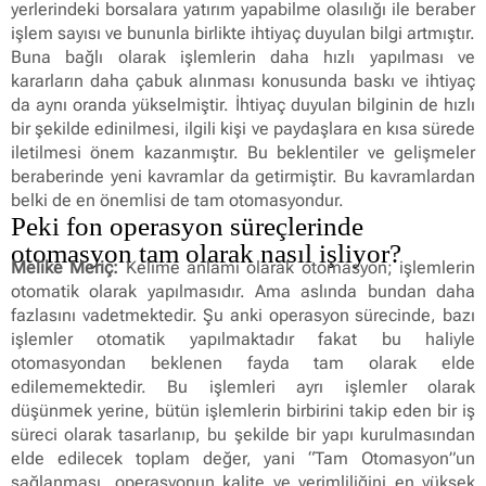
yerlerindeki borsalara yatırım yapabilme olasılığı ile beraber
işlem sayısı ve bununla birlikte ihtiyaç duyulan bilgi artmıştır.
Buna bağlı olarak işlemlerin daha hızlı yapılması ve
kararların daha çabuk alınması konusunda baskı ve ihtiyaç
da aynı oranda yükselmiştir. İhtiyaç duyulan bilginin de hızlı
bir şekilde edinilmesi, ilgili kişi ve paydaşlara en kısa sürede
iletilmesi önem kazanmıştır. Bu beklentiler ve gelişmeler
beraberinde yeni kavramlar da getirmiştir. Bu kavramlardan
belki de en önemlisi de tam otomasyondur.
Peki fon operasyon süreçlerinde
otomasyon tam olarak nasıl işliyor?
Melike Meriç:
Kelime anlamı olarak otomasyon; işlemlerin
otomatik olarak yapılmasıdır. Ama aslında bundan daha
fazlasını vadetmektedir. Şu anki operasyon sürecinde, bazı
işlemler otomatik yapılmaktadır fakat bu haliyle
otomasyondan beklenen fayda tam olarak elde
edilememektedir. Bu işlemleri ayrı işlemler olarak
düşünmek yerine, bütün işlemlerin birbirini takip eden bir iş
süreci olarak tasarlanıp, bu şekilde bir yapı kurulmasından
elde edilecek toplam değer, yani “Tam Otomasyon”un
sağlanması, operasyonun kalite ve verimliliğini en yüksek