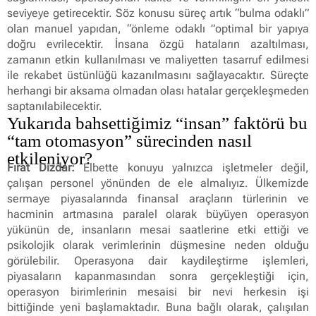
seviyeye getirecektir. Söz konusu süreç artık “bulma odaklı”
olan manuel yapıdan, “önleme odaklı ”optimal bir yapıya
doğru evrilecektir. İnsana özgü hataların azaltılması,
zamanın etkin kullanılması ve maliyetten tasarruf edilmesi
ile rekabet üstünlüğü kazanılmasını sağlayacaktır. Süreçte
herhangi bir aksama olmadan olası hatalar gerçekleşmeden
saptanılabilecektir.
Yukarıda bahsettiğimiz “insan” faktörü bu
“tam otomasyon” sürecinden nasıl
etkileniyor?
Fırat Dizdar:
Elbette konuyu yalnızca işletmeler değil,
çalışan personel yönünden de ele almalıyız. Ülkemizde
sermaye piyasalarında finansal araçların türlerinin ve
hacminin artmasına paralel olarak büyüyen operasyon
yükünün de, insanların mesai saatlerine etki ettiği ve
psikolojik olarak verimlerinin düşmesine neden olduğu
görülebilir. Operasyona dair kaydileştirme işlemleri,
piyasaların kapanmasından sonra gerçekleştiği için,
operasyon birimlerinin mesaisi bir nevi herkesin işi
bittiğinde yeni başlamaktadır. Buna bağlı olarak, çalışılan