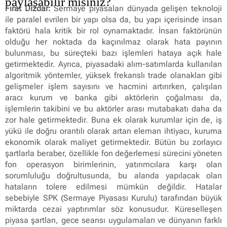
paylaşabilir misiniz?
Fırat Dizdar:
Sermaye piyasaları dünyada gelişen teknoloji
ile paralel evrilen bir yapı olsa da, bu yapı içerisinde insan
faktörü hala kritik bir rol oynamaktadır. İnsan faktörünün
olduğu her noktada da kaçınılmaz olarak hata payının
bulunması, bu süreçteki bazı işlemleri hataya açık hale
getirmektedir. Ayrıca, piyasadaki alım-satımlarda kullanılan
algoritmik yöntemler, yüksek frekanslı trade olanakları gibi
gelişmeler işlem sayısını ve hacmini artırırken, çalışılan
aracı kurum ve banka gibi aktörlerin çoğalması da,
işlemlerin takibini ve bu aktörler arası mutabakatı daha da
zor hale getirmektedir. Buna ek olarak kurumlar için de, iş
yükü ile doğru orantılı olarak artan eleman ihtiyacı, kuruma
ekonomik olarak maliyet getirmektedir. Bütün bu zorlayıcı
şartlarla beraber, özellikle fon değerlemesi sürecini yöneten
fon operasyon birimlerinin, yatırımcılara karşı olan
sorumluluğu doğrultusunda, bu alanda yapılacak olan
hataların tolere edilmesi mümkün değildir. Hatalar
sebebiyle SPK (Sermaye Piyasası Kurulu) tarafından büyük
miktarda cezai yaptırımlar söz konusudur. Küreselleşen
piyasa şartları, gece seansı uygulamaları ve dünyanın farklı